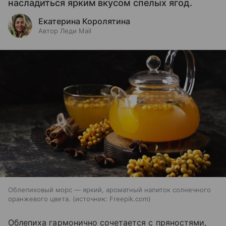
насладиться ярким вкусом спелых ягод.
Екатерина Королятина
Автор Леди Mail
Облепиховый морс — яркий, ароматный напиток солнечного
оранжевого цвета.
источник:
Freepik.com
Облепиха гармонично сочетается с пряностями,