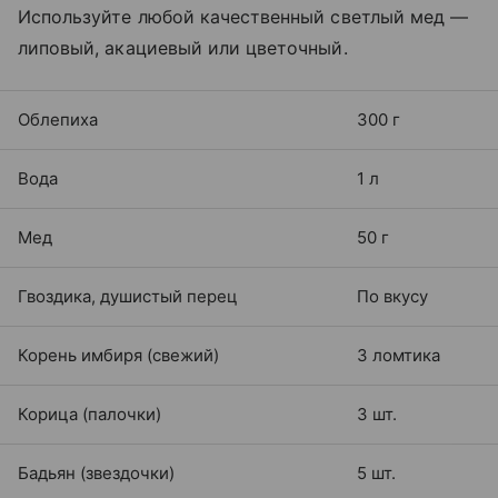
Используйте любой качественный светлый мед —
липовый, акациевый или цветочный.
Облепиха
300 г
Вода
1 л
Мед
50 г
Гвоздика, душистый перец
По вкусу
Корень имбиря (свежий)
3 ломтика
Корица (палочки)
3 шт.
Бадьян (звездочки)
5 шт.