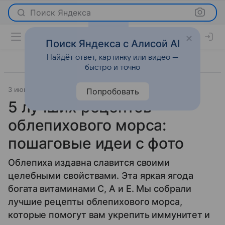
Поиск Яндекса
Поиск Яндекса с Алисой AI
Найдёт ответ, картинку или видео —
быстро и точно
3 июня 2026
Леди Mail
Рецепты
Попробовать
5 лучших рецептов
облепихового морса:
пошаговые идеи с фото
Облепиха издавна славится своими
целебными свойствами. Эта яркая ягода
богата витаминами С, А и Е. Мы собрали
лучшие рецепты облепихового морса,
которые помогут вам укрепить иммунитет и