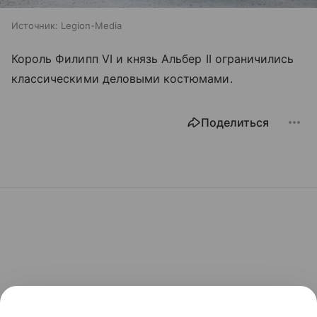
Источник:
Legion-Media
Король Филипп VI и князь Альбер II ограничились
классическими деловыми костюмами.
Поделиться