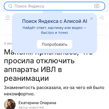
Поиск Яндекса
Поиск Яндекса с Алисой AI
Найдёт ответ, картинку или видео —
быстро и точно
4 июня 2026
Леди Mail
Светская жизнь
Попробовать
МакSим призналась, что
просила отключить
аппараты ИВЛ в
реанимации
Знаменитость рассказала, из-за чего ей было
некомфортно.
Екатерина Опарина
Автор новостей