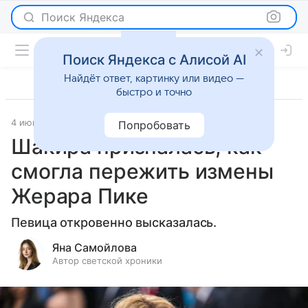
Поиск Яндекса
Поиск Яндекса с Алисой AI
Найдёт ответ, картинку или видео —
быстро и точно
4 июня 2026
Леди Mail
Светская жизнь
Попробовать
Шакира призналась, как
смогла пережить измены
Жерара Пике
Певица откровенно высказалась.
Яна Самойлова
Автор светской хроники