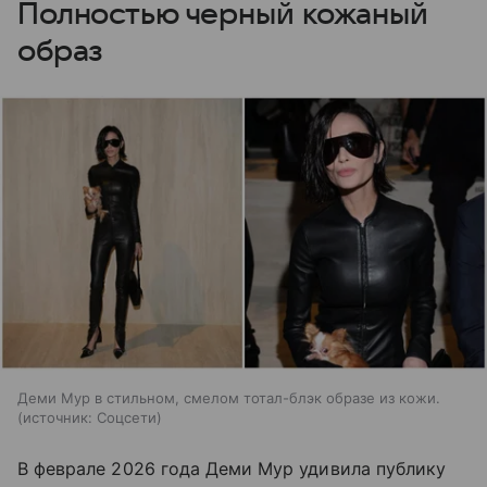
Полностью черный кожаный
образ
Деми Мур в стильном, смелом тотал-блэк образе из кожи.
источник:
Соцсети
В феврале 2026 года Деми Мур удивила публику