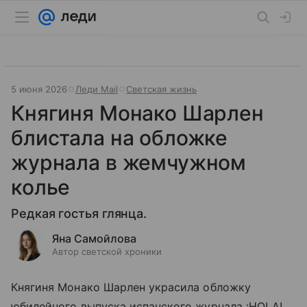
5 июня 2026
Леди Mail
Светская жизнь
Княгиня Монако Шарлен
блистала на обложке
журнала в жемчужном
колье
Редкая гостья глянца.
Яна Самойлова
Автор светской хроники
Княгиня Монако Шарлен украсила обложку
юбилейного выпуска испанского журнала ¡HOLA!.