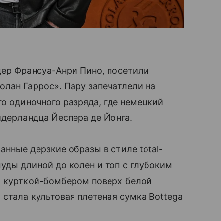
дер Франсуа-Анри Пино, посетили
лан Гаррос». Пару запечатлели на
го одиночного разряда, где немецкий
идерландца Йеспера де Йонга.
нные дерзкие образы в стиле total-
уды длиной до колен и топ с глубоким
й курткой-бомбером поверх белой
 стала культовая плетеная сумка Bottega