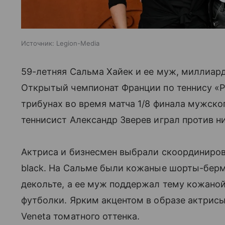
Источник:
Legion-Media
59-летняя Сальма Хайек и ее муж, миллиар
Открытый чемпионат Франции по теннису «Ро
трибунах во время матча 1/8 финала мужско
теннисист Александр Зверев играл против н
Актриса и бизнесмен выбрали скоординирова
black. На Сальме были кожаные шорты-берм
декольте, а ее муж поддержал тему кожано
футболки. Ярким акцентом в образе актрисы
Veneta томатного оттенка.