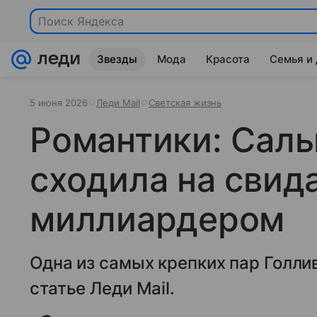
Поиск Яндекса
Звезды
Мода
Красота
Семья и
5 июня 2026
Леди Mail
Светская жизнь
Романтики: Саль
сходила на свид
миллиардером
Одна из самых крепких пар Голли
статье Леди Mail.