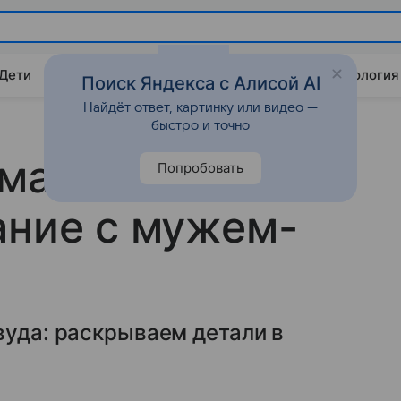
 Дети
Дом
Гороскопы
Стиль жизни
Психология
Поиск Яндекса с Алисой AI
Найдёт ответ, картинку или видео —
быстро и точно
ма Хайек
Попробовать
ание с мужем-
вуда: раскрываем детали в