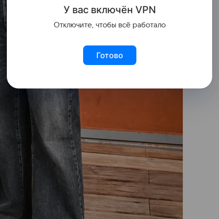
У вас включ
ён
V
P
N
Отключите, чтобы всё работало
Готово