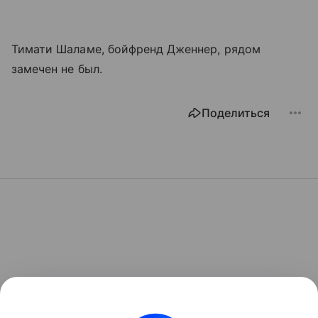
Тимати Шаламе, бойфренд Дженнер, рядом
замечен не был.
Поделиться