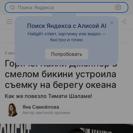
Поиск Яндекса
Поиск Яндекса с Алисой AI
Найдёт ответ, картинку или видео —
быстро и точно
5 июня 2026
Леди Mail
Светская жизнь
Попробовать
Горячо: Кайли Дженнер в
смелом бикини устроила
съемку на берегу океана
Как же повезло Тимати Шаламе!
Яна Самойлова
Автор светской хроники