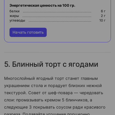
Энергетическая ценность на 100 гр.
белки
6
г
жиры
2
г
углеводы
10
г
Начать готовить
5. Блинный торт с ягодами
Многослойный ягодный торт станет главным
украшением стола и порадует близких нежной
текстурой. Совет от шеф-повара — чередовать
слои: промазывать кремом 5 блинчиков, а
следующие 3 покрывать соусом ради красивого
разреза. Подавайте угощение порционно,