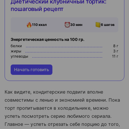
Диетический клубничный тортик:
пошаговый рецепт
110
ккал
30 мин
6
шагов
Энергетическая ценность на 100 гр.
белки
8
г
жиры
3
г
углеводы
11
г
Начать готовить
Как видите, кондитерские подвиги вполне
совместимы с ленью и экономией времени. Пока
торт пропитывается в холодильнике, можно
успеть посмотреть серию любимого сериала.
Главное — успеть отрезать себе порцию до того,