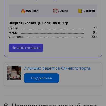
200
ккал
30 мин
10
шагов
Энергетическая ценность на 100 гр.
белки
7
г
жиры
6
г
углеводы
20
г
Начать готовить
7 лучших рецептов блинного торта
Подробнее