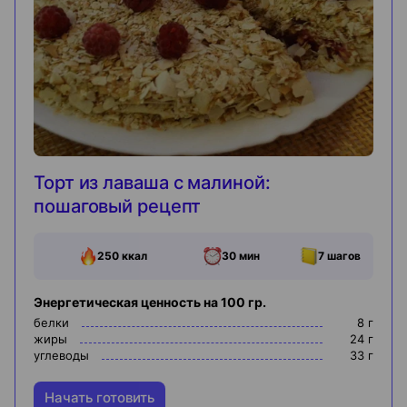
Торт из лаваша с малиной:
пошаговый рецепт
250
ккал
30 мин
7
шагов
Энергетическая ценность на 100 гр.
белки
8
г
жиры
24
г
углеводы
33
г
Начать готовить