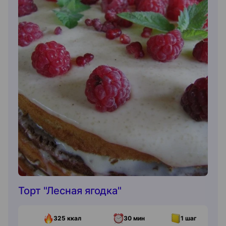
Торт "Лесная ягодка"
325
ккал
30 мин
1
шаг