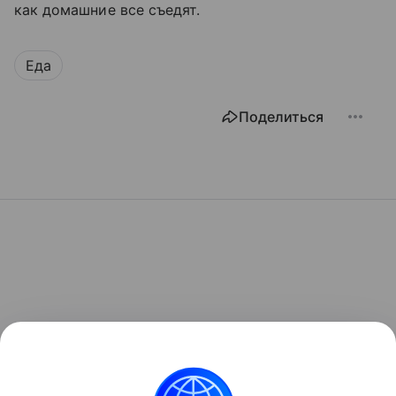
как домашние все съедят.
Еда
Поделиться