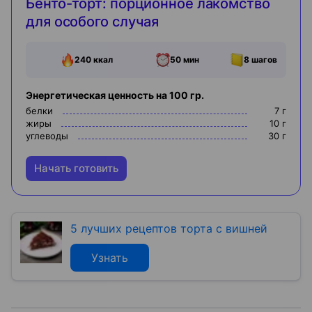
Бенто-торт: порционное лакомство
для особого случая
240
ккал
50 мин
8
шагов
Энергетическая ценность на 100 гр.
белки
7
г
жиры
10
г
углеводы
30
г
Начать готовить
5 лучших рецептов торта с вишней
Узнать