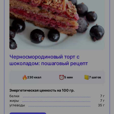
Черносмородиновый торт с
шоколадом: пошаговый рецепт
230
ккал
5 мин
7
шагов
Энергетическая ценность на 100 гр.
белки
7
г
жиры
7
г
углеводы
35
г