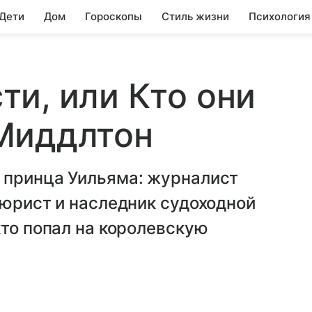
 Дети
Дом
Гороскопы
Стиль жизни
Психология
и, или Кто они
Миддлтон
 принца Уильяма: журналист
 юрист и наследник судоходной
кто попал на королевскую