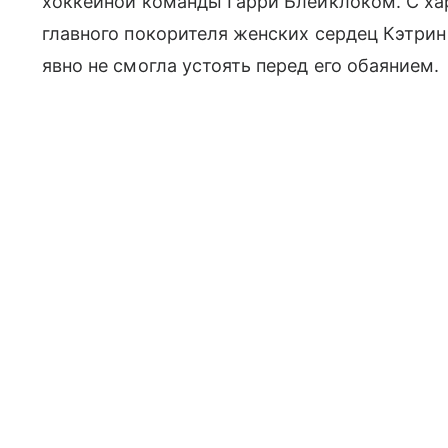
хоккейной команды Гарри Блейклоком. С ха
главного покорителя женских сердец Кэтрин
явно не смогла устоять перед его обаянием.