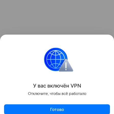
У вас включ
ён
V
P
N
Отключите, чтобы всё работало
Готово