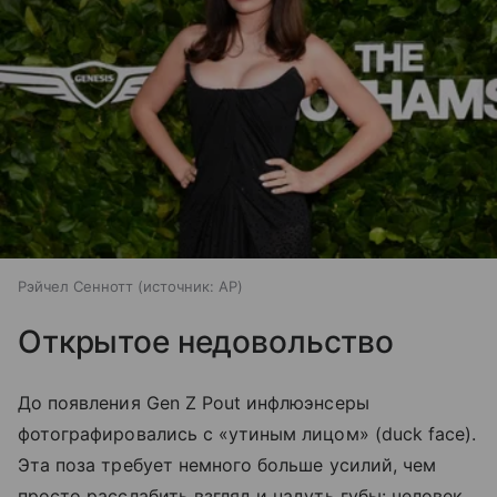
Рэйчел Сеннотт
источник:
AP
Открытое недовольство
До появления Gen Z Pout инфлюэнсеры
фотографировались с «утиным лицом» (duck face).
Эта поза требует немного больше усилий, чем
просто расслабить взгляд и надуть губы: человек