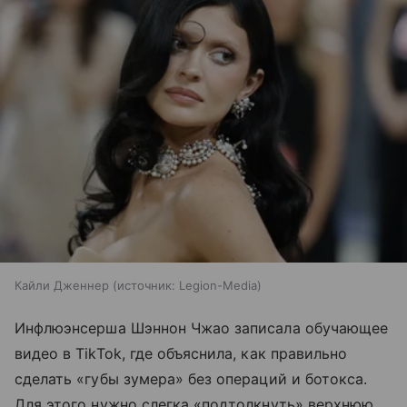
Кайли Дженнер
источник:
Legion-Media
Инфлюэнсерша Шэннон Чжао записала обучающее
видео в TikTok, где объяснила, как правильно
сделать «губы зумера» без операций и ботокса.
Для этого нужно слегка «подтолкнуть» верхнюю