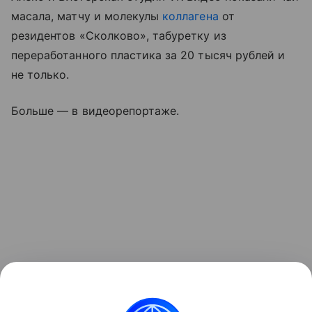
масала, матчу и молекулы
коллагена
от
резидентов «Сколково», табуретку из
переработанного пластика за 20 тысяч рублей и
не только.
Больше — в видеорепортаже.