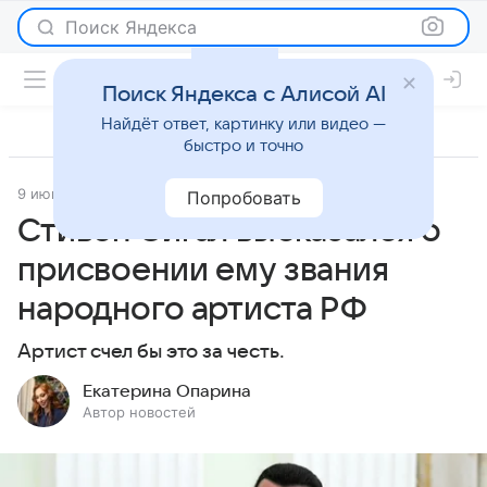
Поиск Яндекса
Поиск Яндекса с Алисой AI
Найдёт ответ, картинку или видео —
быстро и точно
9 июня 2026
Леди Mail
Светская жизнь
Попробовать
Стивен Сигал высказался о
присвоении ему звания
народного артиста РФ
Артист счел бы это за честь.
Екатерина Опарина
Автор новостей