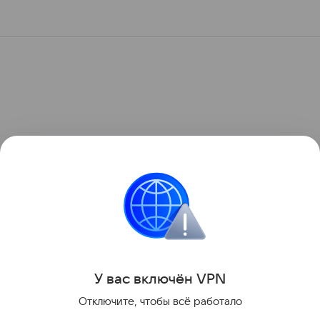
У вас включ
ён
V
P
N
Отключите, чтобы всё работало