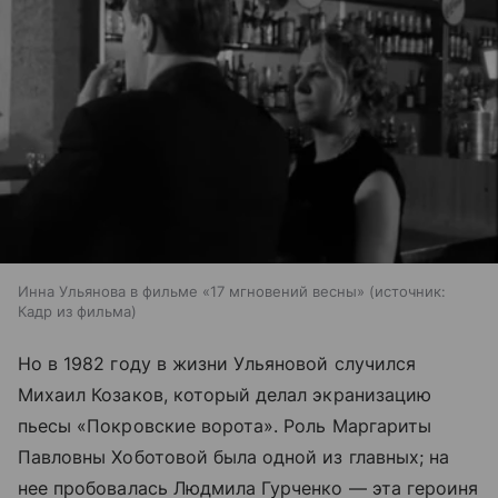
Инна Ульянова в фильме «17 мгновений весны»
источник:
Кадр из фильма
Но в 1982 году в жизни Ульяновой случился
Михаил Козаков, который делал экранизацию
пьесы «Покровские ворота». Роль Маргариты
Павловны Хоботовой была одной из главных; на
нее пробовалась Людмила Гурченко — эта героиня