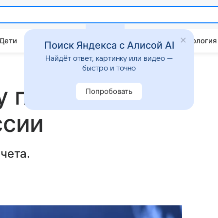
 Дети
Дом
Гороскопы
Стиль жизни
Психология
Поиск Яндекса с Алисой AI
Найдёт ответ, картинку или видео —
быстро и точно
у подали в суд
Попробовать
ссии
чета.