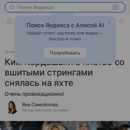
Поиск Яндекса
Поиск Яндекса с Алисой AI
Найдёт ответ, картинку или видео —
быстро и точно
10 июня 2026
Леди Mail
Светская жизнь
Попробовать
Ким Кардашьян в платье со
вшитыми стрингами
снялась на яхте
Очень провокационно!
Яна Самойлова
Автор светской хроники