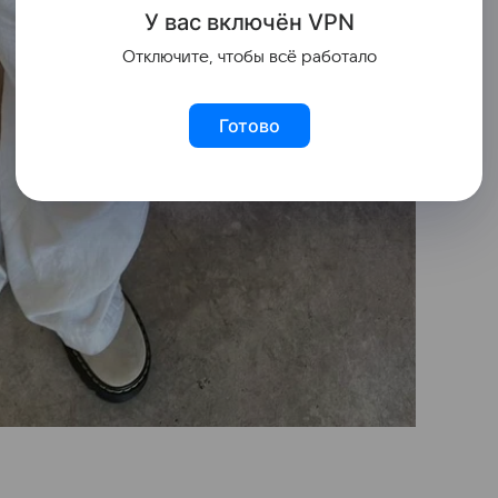
У вас включ
ён
V
P
N
Отключите, чтобы всё работало
Готово