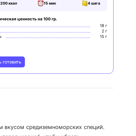
200
ккал
15 мин
4
шага
ическая ценность на 100 гр.
18
г
2
г
ы
15
г
ь готовить
м вкусом средиземноморских специй.