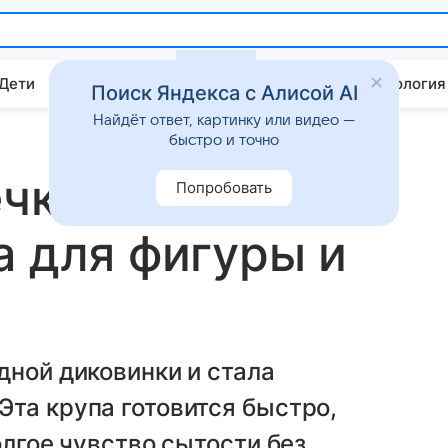
 Дети
Дом
Гороскопы
Стиль жизни
Психология
Поиск Яндекса с Алисой AI
Найдёт ответ, картинку или видео —
быстро и точно
ечку: простые
Попробовать
а для фигуры и
дной диковинки и стала
та крупа готовится быстро,
олгое чувство сытости без