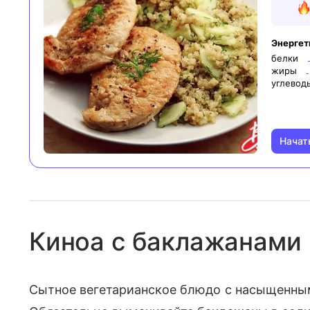
Энергет
белки
жиры
углевод
Начат
Киноа с баклажанами
Сытное вегетарианское блюдо с насыщенны