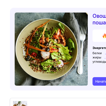
Овощ
поша
Энергет
белки
жиры
углевод
Начат