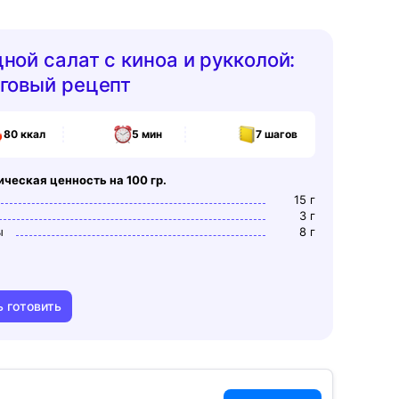
ной салат с киноа и рукколой:
говый рецепт
80
ккал
5 мин
7
шагов
ическая ценность на 100 гр.
15
г
3
г
ы
8
г
ь готовить