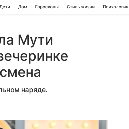
 Дети
Дом
Гороскопы
Стиль жизни
Психология
ла Мути
 вечеринке
есмена
льном наряде.