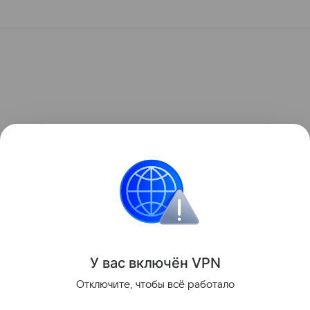
У вас включ
ён
V
P
N
Отключите, чтобы всё работало