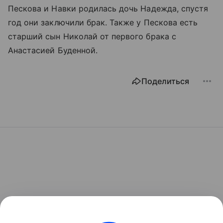
Пескова и Навки родилась дочь Надежда, спустя
год они заключили брак. Также у Пескова есть
старший сын Николай от первого брака с
Анастасией Буденной.
Поделиться