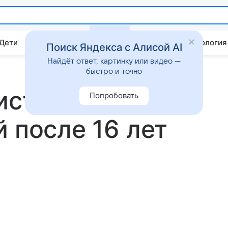
 Дети
Дом
Гороскопы
Стиль жизни
Психология
Поиск Яндекса с Алисой AI
Найдёт ответ, картинку или видео —
быстро и точно
ист Павел Буре
Попробовать
 после 16 лет