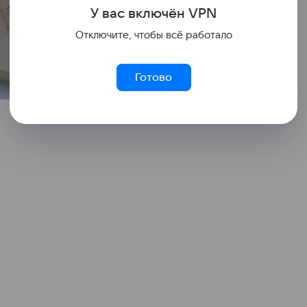
У вас включ
ён
V
P
N
Отключите, чтобы всё работало
Готово