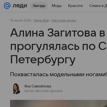
Звезды
Мода
Красота
Семья и 
15 июня 2026
Леди Mail
Светская жизнь
Алина Загитова в
прогулялась по С
Петербургу
Похвасталась модельными ногами!
Яна Самойлова
Автор светской хроники