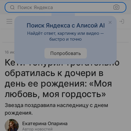
Поиск Яндекса
Поиск Яндекса с Алисой AI
Найдёт ответ, картинку или видео —
быстро и точно
16 июня 2026
Леди Mail
Светская жизнь
Попробовать
Кети Топурия трогательно
обратилась к дочери в
день ее рождения: «Моя
любовь, моя гордость»
Звезда поздравила наследницу с днем
рождения.
Екатерина Опарина
Автор новостей