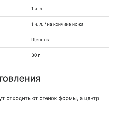
1 ч. л.
1 ч. л. / на кончике ножа
Щепотка
30 г
товления
ут отходить от стенок формы, а центр