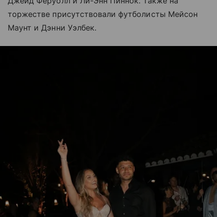
Джейд Феруолл и Ли-Энн Пиннок. Также на
торжестве присутствовали футболисты Мейсон
Маунт и Дэнни Уэлбек.