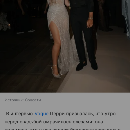
Источник:
Соцсети
В интервью
Vogue
Перри призналась, что утро
перед свадьбой омрачилось слезами: она
подумала, что у нее украли бриллиантовое колье,