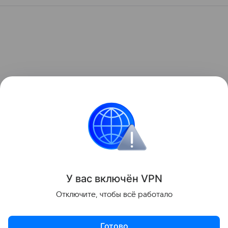
У вас включ
ён
V
P
N
Отключите, чтобы всё работало
Готово