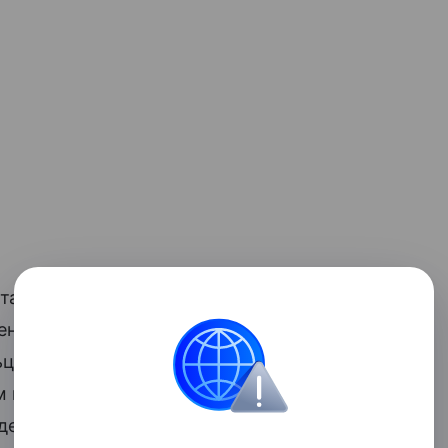
тается одной из самых востребованных
женный кончик, который визуально
льцы более длинными. Такая форма
м широкой ногтевой пластины или
делать кисть более изящной и