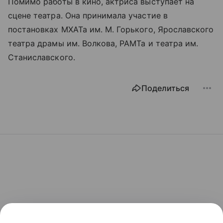
Помимо работы в кино, актриса выступает на
сцене театра. Она принимала участие в
постановках МХАТа им. М. Горького, Ярославского
театра драмы им. Волкова, РАМТа и театра им.
Станиславского.
Поделиться