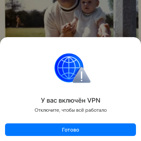
У вас включ
ён
V
P
N
Источник:
Соцсети
Отключите, чтобы всё работало
Певица тоже показала архивные кадры как с
папой, так и с мужем.
Готово