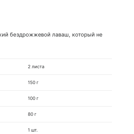
ежий бездрожжевой лаваш, который не
2 листа
150 г
100 г
80 г
1 шт.