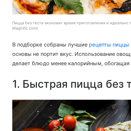
Пицца без теста экономит время приготовления и идеально 
Magnific.com
В подборке собраны лучшие
рецепты пиццы
основы не портит вкус. Использование ово
делает блюдо менее калорийным, обогащая
1. Быстрая пицца без 