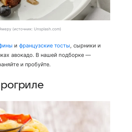
аймеру
источник:
Unsplash.com
фины
и
французские тосты
, сырники и
инках авокадо. В нашей подборке —
аняйте и пробуйте.
эрогриле