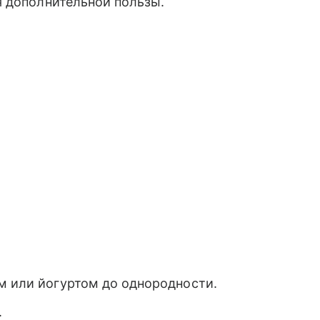
я дополнительной пользы.
м или йогуртом до однородности.
.