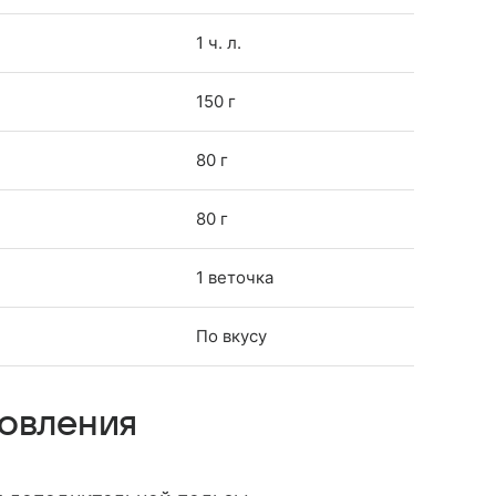
1 ч. л.
150 г
80 г
80 г
1 веточка
По вкусу
товления