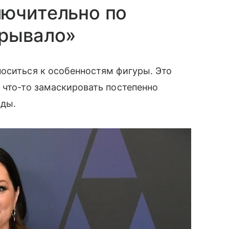
лючительно по
крывало»
оситься к особенностям фигуры. Это
 что-то замаскировать постепенно
жды.