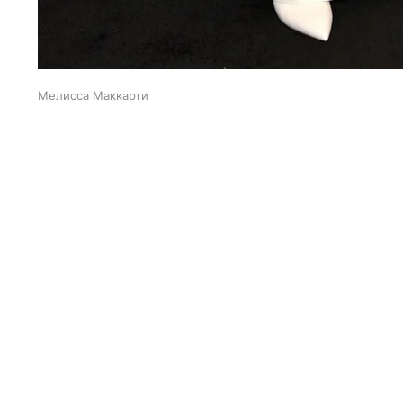
Мелисса Маккарти