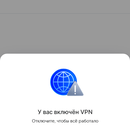
У вас включ
ён
V
P
N
Отключите, чтобы всё работало