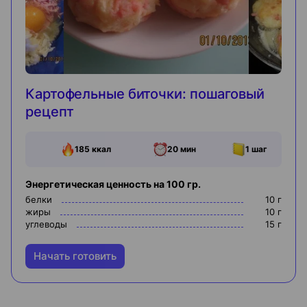
Картофельные биточки: пошаговый
рецепт
185
ккал
20 мин
1
шаг
Энергетическая ценность на 100 гр.
белки
10
г
жиры
10
г
углеводы
15
г
Начать готовить