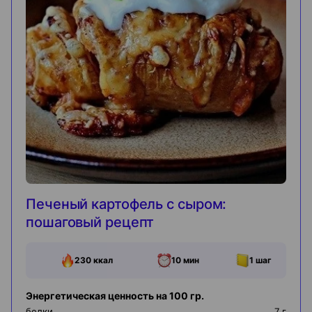
Печеный картофель с сыром:
пошаговый рецепт
230
ккал
10 мин
1
шаг
Энергетическая ценность на 100 гр.
белки
7
г