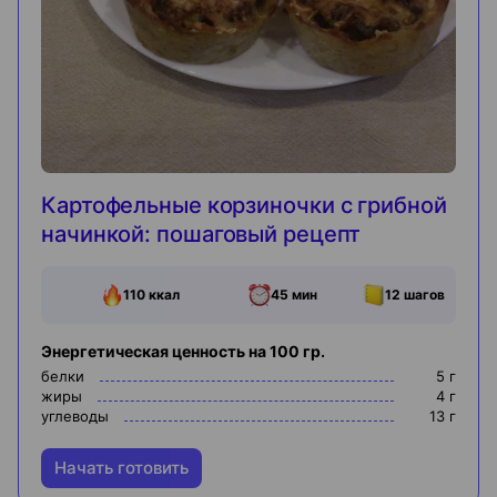
Картофельные корзиночки с грибной
начинкой: пошаговый рецепт
110
ккал
45 мин
12
шагов
Энергетическая ценность на 100 гр.
белки
5
г
жиры
4
г
углеводы
13
г
Начать готовить