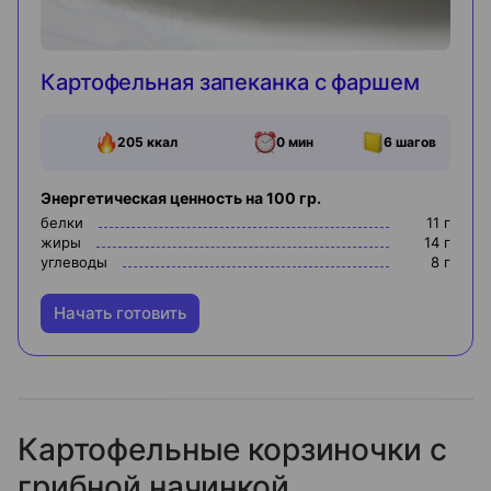
Картофельная запеканка с фаршем
205
ккал
0 мин
6
шагов
Энергетическая ценность на 100 гр.
белки
11
г
жиры
14
г
углеводы
8
г
Начать готовить
Картофельные корзиночки с
грибной начинкой