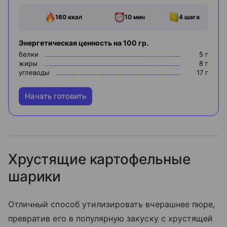
160
ккал
10 мин
4
шага
Энергетическая ценность на 100 гр.
белки
5
г
жиры
8
г
углеводы
17
г
Начать готовить
Хрустящие картофельные
шарики
Отличный способ утилизировать вчерашнее пюре,
превратив его в популярную закуску с хрустящей