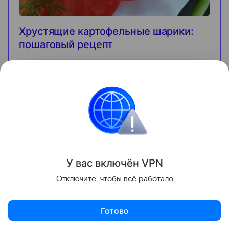
Хрустящие картофельные шарики:
пошаговый рецепт
160
ккал
12 мин
8
шагов
Энергетическая ценность на 100 гр.
белки
7
г
жиры
11
г
углеводы
72
г
Начать готовить
У вас включ
ён
V
P
N
Отключите, чтобы всё работало
Используйте разные сорта сыра: от чеддера до
моцареллы — вкус всегда будет разным. Пробуйте
Готово
новые сочетания и сохраняйте рецепты на