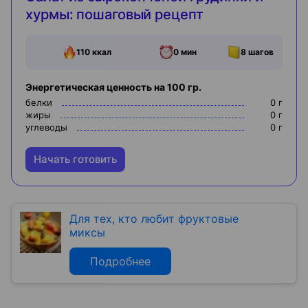
хурмы: пошаговый рецепт
110
ккал
0 мин
8
шагов
Энергетическая ценность на 100 гр.
белки
0
г
жиры
0
г
углеводы
0
г
Начать готовить
Для тех, кто любит фруктовые
миксы
Подробнее