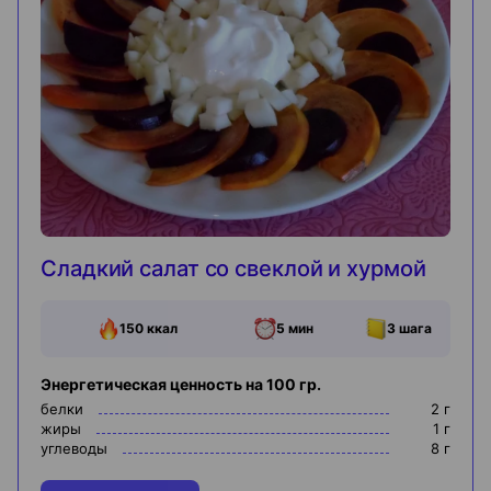
Сладкий салат со свеклой и хурмой
150
ккал
5 мин
3
шага
Энергетическая ценность на 100 гр.
белки
2
г
жиры
1
г
углеводы
8
г