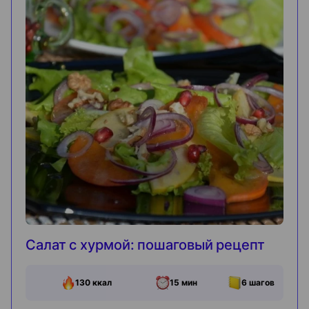
Салат с хурмой: пошаговый рецепт
130
ккал
15 мин
6
шагов