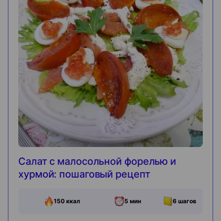
Салат с малосольной форелью и
хурмой: пошаговый рецепт
150
ккал
5 мин
6
шагов