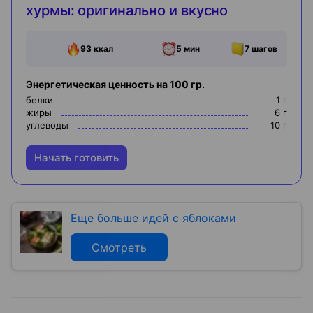
хурмы: оригинально и вкусно
93
ккал
5 мин
7
шагов
Энергетическая ценность на 100 гр.
белки
1
г
жиры
6
г
углеводы
10
г
Начать готовить
Еще больше идей с яблоками
Смотреть