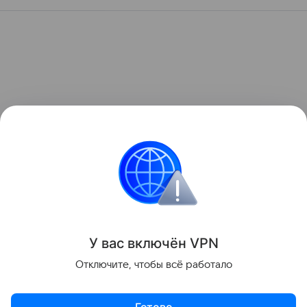
У вас включ
ён
V
P
N
Отключите, чтобы всё работало