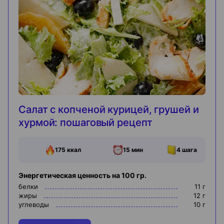
Салат с копченой курицей, грушей и
хурмой: пошаговый рецепт
175
ккал
15 мин
4
шага
Энергетическая ценность на 100 гр.
белки
11
г
жиры
12
г
углеводы
10
г