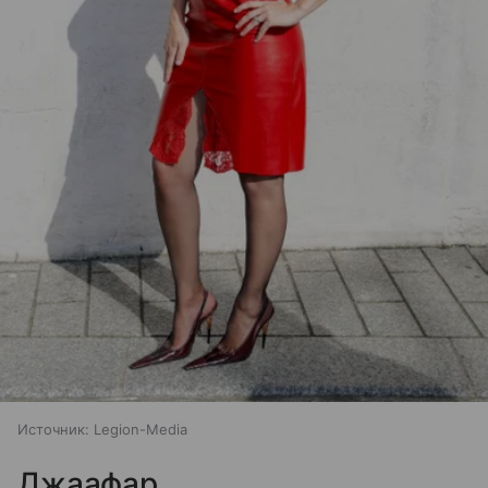
Источник:
Legion-Media
Джаафар