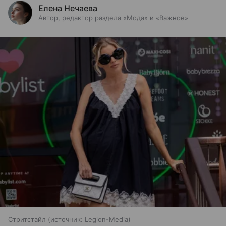
Елена Нечаева
Автор, редактор раздела «Мода» и «Важное»
Стритстайл
источник:
Legion-Media