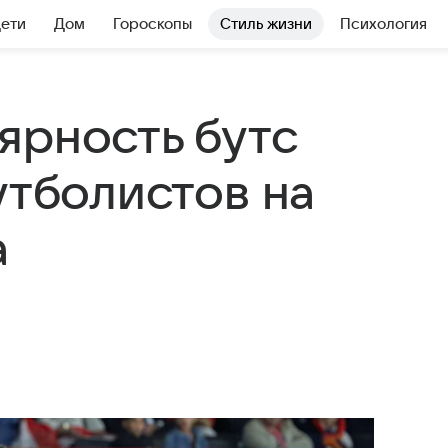
Дети
Дом
Гороскопы
Стиль жизни
Психология
ярность бутс
утболистов на
а