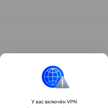
У вас включ
ён
V
P
N