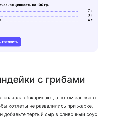
ическая ценность на 100 гр.
7
г
3
г
ы
4
г
ь готовить
индейки с грибами
е сначала обжаривают, а потом запекают
обы котлеты не развалились при жарке,
и добавьте тертый сыр в сливочный соус