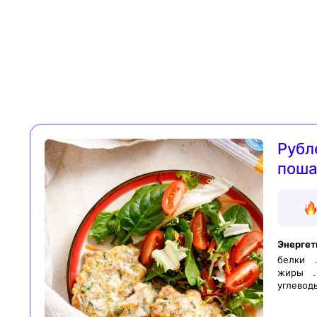
Рубл
поша
Энергет
белки
жиры
углевод