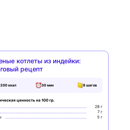
еные котлеты из индейки:
говый рецепт
200
ккал
30 мин
8
шагов
ическая ценность на 100 гр.
28
г
7
г
ы
5
г