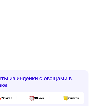
еты из индейки с овощами в
вке
72
ккал
30 мин
7
шагов