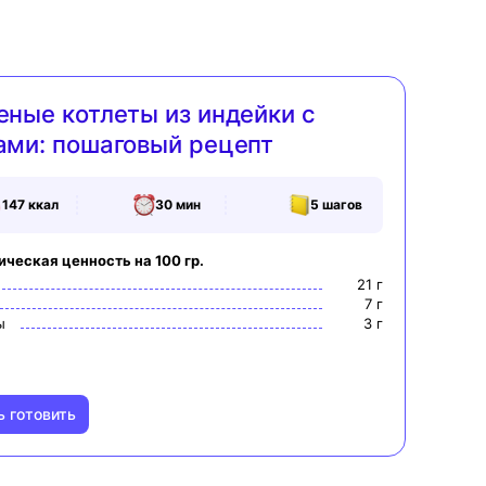
еные котлеты из индейки с
ами: пошаговый рецепт
147
ккал
30 мин
5
шагов
ическая ценность на 100 гр.
21
г
7
г
ы
3
г
ь готовить