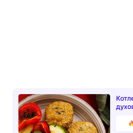
Котл
духо