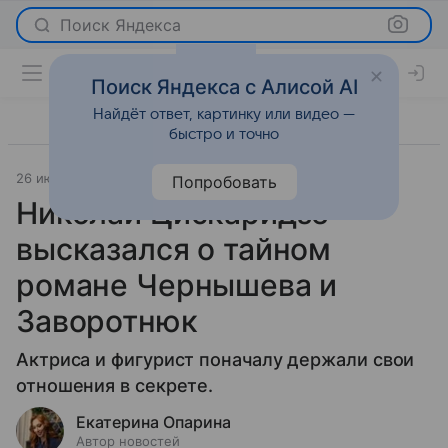
Поиск Яндекса
Поиск Яндекса с Алисой AI
Найдёт ответ, картинку или видео —
быстро и точно
26 июня 2026
Леди Mail
Светская жизнь
Попробовать
Николай Цискаридзе
высказался о тайном
романе Чернышева и
Заворотнюк
Актриса и фигурист поначалу держали свои
отношения в секрете.
Екатерина Опарина
Автор новостей