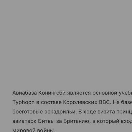
Авиабаза Конингсби является основной учеб
Typhoon в составе Королевских ВВС. На баз
боеготовые эскадрильи. В ходе визита пр
авиапарк Битвы за Британию, в который вх
мировой войны.