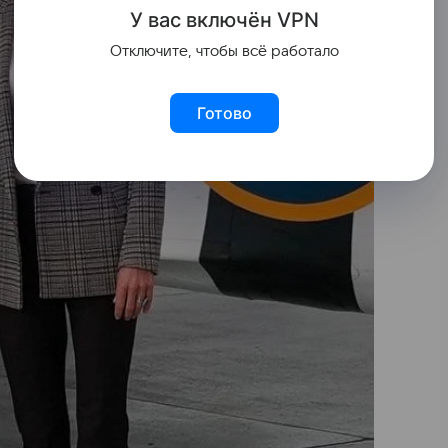
У вас включ
ён
V
P
N
Отключите, чтобы всё работало
Готово