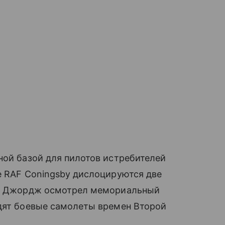
ной базой для пилотов истребителей
е RAF Coningsby дислоцируются две
инц Джордж осмотрел мемориальный
одят боевые самолеты времен Второй