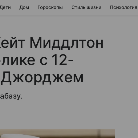
 Дети
Дом
Гороскопы
Стиль жизни
Психология
Кейт Миддлтон
лике с 12-
м Джорджем
абазу.