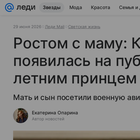
Звезды
Мода
Красота
Семья и
29 июня 2026
Леди Mail
Светская жизнь
Ростом с маму: 
появилась на пуб
летним принце
Мать и сын посетили военную ави
Екатерина Опарина
Автор новостей