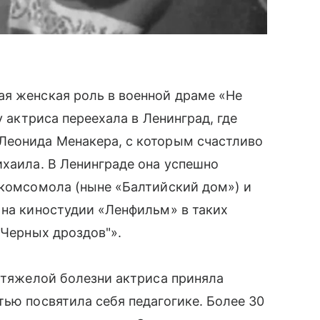
ая женская роль в военной драме «Не
у актриса переехала в Ленинград, где
Леонида Менакера, с которым счастливо
ихаила. В Ленинграде она успешно
 комсомола (ныне «Балтийский дом») и
 на киностудии «Ленфильм» в таких
"Черных дроздов"».
й тяжелой болезни актриса приняла
тью посвятила себя педагогике. Более 30