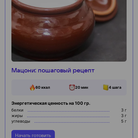
Мацони: пошаговый рецепт
60
ккал
20 мин
4
шага
Энергетическая ценность на 100 гр.
белки
3
г
жиры
3
г
углеводы
5
г
Начать готовить