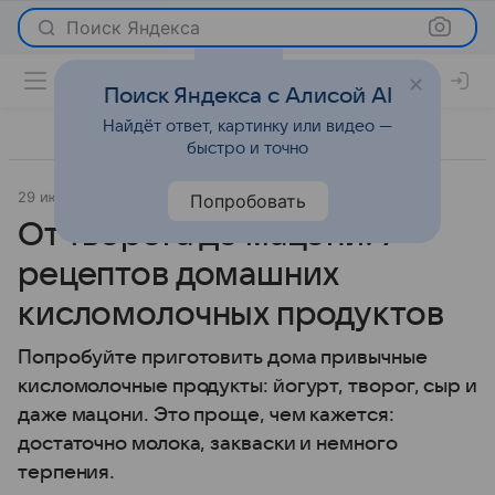
Поиск Яндекса
Поиск Яндекса с Алисой AI
Найдёт ответ, картинку или видео —
быстро и точно
29 июня 2026
Леди Mail
Рецепты
Попробовать
От творога до мацони: 7
рецептов домашних
кисломолочных продуктов
Попробуйте приготовить дома привычные
кисломолочные продукты: йогурт, творог, сыр и
даже мацони. Это проще, чем кажется:
достаточно молока, закваски и немного
терпения.