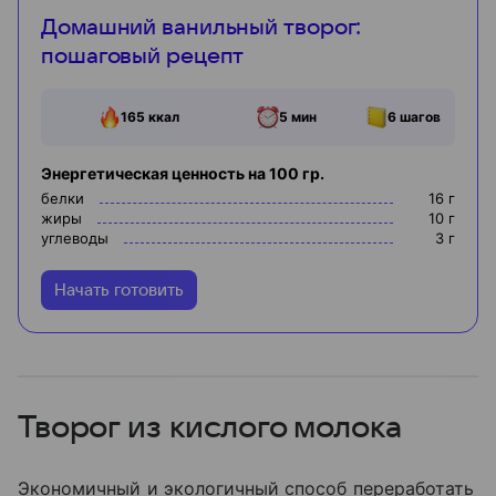
Домашний ванильный творог:
пошаговый рецепт
165
ккал
5 мин
6
шагов
Энергетическая ценность на 100 гр.
белки
16
г
жиры
10
г
углеводы
3
г
Начать готовить
Творог из кислого молока
Экономичный и экологичный способ переработать