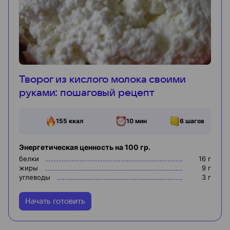
Творог из кислого молока своими
руками: пошаговый рецепт
155
ккал
10 мин
6
шагов
Энергетическая ценность на 100 гр.
белки
16
г
жиры
9
г
углеводы
3
г
Начать готовить