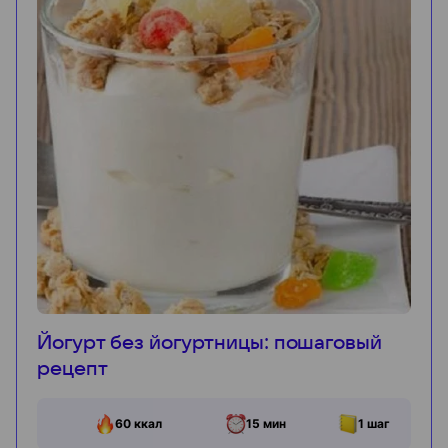
Йогурт без йогуртницы: пошаговый
рецепт
60
ккал
15 мин
1
шаг