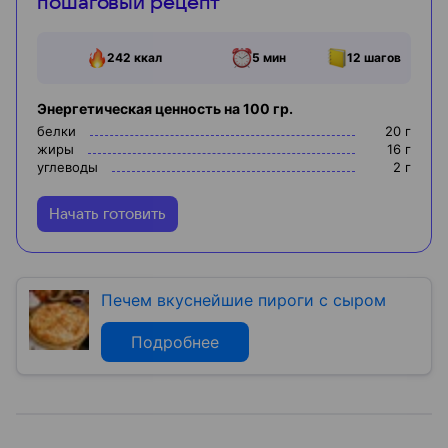
пошаговый рецепт
242
ккал
5 мин
12
шагов
Энергетическая ценность на 100 гр.
белки
20
г
жиры
16
г
углеводы
2
г
Начать готовить
Печем вкуснейшие пироги с сыром
Подробнее