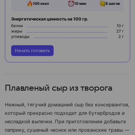
100
ккал
10 мин
8
шагов
Энергетическая ценность на 100 гр.
белки
10
г
жиры
27
г
углеводы
2
г
Начать готовить
Плавленый сыр из творога
Нежный, тягучий домашний сыр без консервантов,
который прекрасно подходит для бутербродов и
несладкой выпечки. При приготовлении добавьте
паприку, сушеный чеснок или прованские травы —