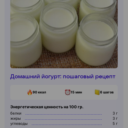
Домашний йогурт: пошаговый рецепт
90
ккал
15 мин
6
шагов
Энергетическая ценность на 100 гр.
белки
3
г
жиры
3
г
углеводы
5
г