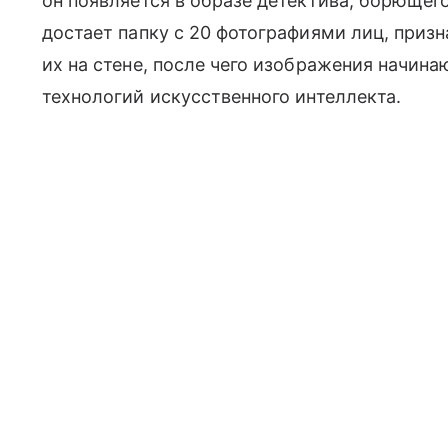
он появляется в образе детектива, борющег
достает папку с 20 фотографиями лиц, приз
их на стене, после чего изображения начин
технологий искусственного интеллекта.