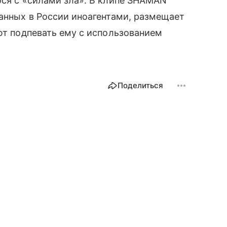
ося с «силами зла». В клипе SHAMAN
нанных в России иноагентами, размещает
ают подпевать ему с использованием
Поделиться