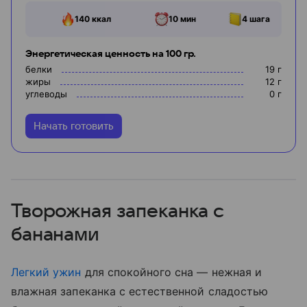
140
ккал
10 мин
4
шага
Энергетическая ценность на 100 гр.
белки
19
г
жиры
12
г
углеводы
0
г
Начать готовить
Творожная запеканка с
бананами
Легкий ужин
для спокойного сна — нежная и
влажная запеканка с естественной сладостью