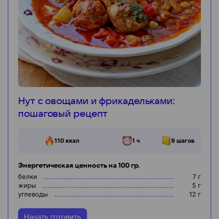
Нут с овощами и фрикадельками:
пошаговый рецепт
110
ккал
1 ч
9
шагов
Энергетическая ценность на 100 гр.
белки
7
г
жиры
5
г
углеводы
12
г
Начать готовить