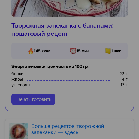
Творожная запеканка с бананами:
пошаговый рецепт
145
ккал
15 мин
1
шаг
Энергетическая ценность на 100 гр.
белки
22
г
жиры
4
г
углеводы
17
г
Начать готовить
Больше рецептов творожной
запеканки — здесь