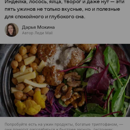
Индейка, лосось, яйца, творог и даже нут — эти
пять ужинов не только вкусные, но и полезные
для спокойного и глубокого сна.
Дарья Мокина
Автор Леди Mail
Попробуйте есть на ужин продукты, богатые триптофаном, —
они помогут расслабиться и быстрее заснуть.
источник: