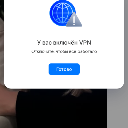
У вас включ
ён
V
P
N
Отключите, чтобы всё работало
Готово