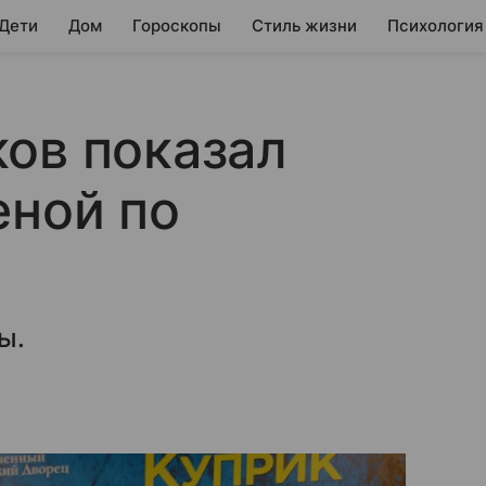
 Дети
Дом
Гороскопы
Стиль жизни
Психология
ов показал
еной по
ы.