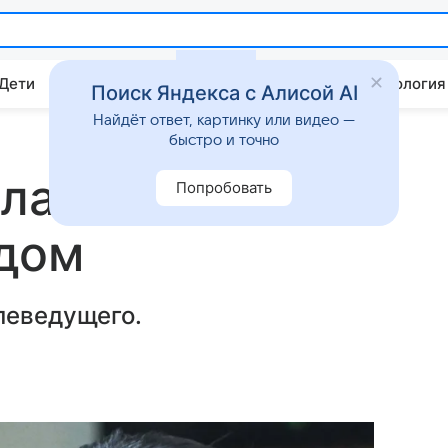
 Дети
Дом
Гороскопы
Стиль жизни
Психология
Поиск Яндекса с Алисой AI
Найдёт ответ, картинку или видео —
быстро и точно
ла Отару
Попробовать
дом
леведущего.